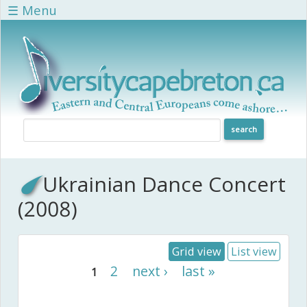
Skip to main content
☰ Menu
Ukrainian Dance Concert
(2008)
Grid view
List view
Pages
2
next ›
last »
1